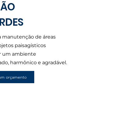
ÇÃO
ERDES
à manutenção de áreas
jetos paisagísticos
ar um ambiente
ado, harmônico e agradável.
e um orçamento