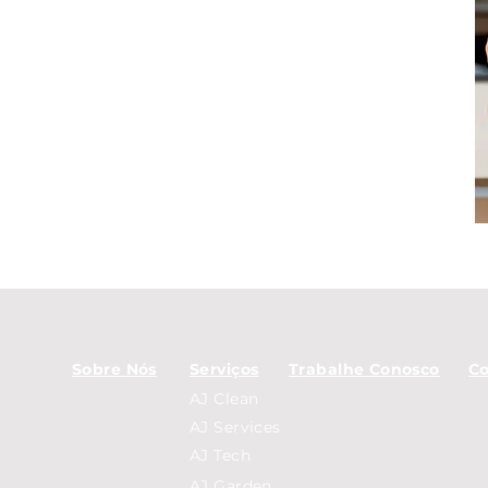
Sobre Nós
Serviços
Trabalhe Conosco
Co
AJ Clean
AJ Services
AJ Tech
AJ Garden